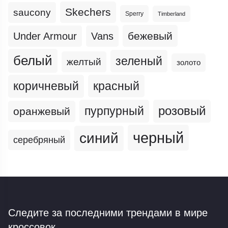
Skechers
saucony
Sperry
Timberland
бежевый
Under Armour
Vans
белый
зеленый
желтый
золото
коричневый
красный
пурпурный
розовый
оранжевый
черный
синий
серебряный
Следите за последними трендами
в мире
кроссовок