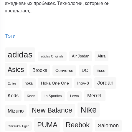
ежедневных пробежек. Технологии, которые он
предлагает,...
Тэги
adidas
Altra
Air Jordan
adidas Originals
Asics
Brooks
DC
Ecco
Converse
Jordan
Hoka One One
Inov-8
hoka
Etnies
Merrell
Keds
Keen
La Sportiva
Lowa
Nike
New Balance
Mizuno
PUMA
Reebok
Salomon
Onitsuka Tiger