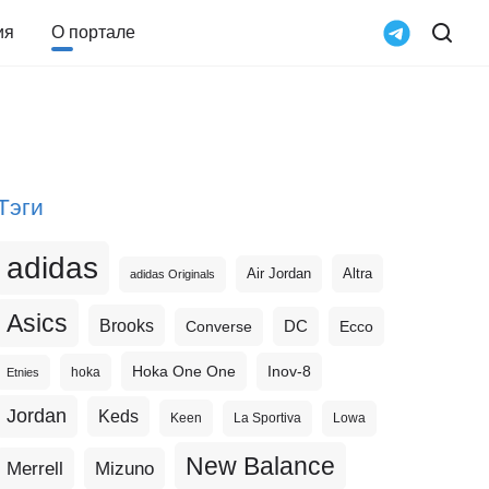
ия
О портале
Тэги
adidas
Altra
Air Jordan
adidas Originals
Asics
Brooks
DC
Ecco
Converse
Hoka One One
Inov-8
hoka
Etnies
Jordan
Keds
Keen
La Sportiva
Lowa
New Balance
Merrell
Mizuno