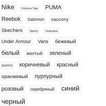
Nike
PUMA
Onitsuka Tiger
Reebok
Salomon
saucony
Skechers
Sperry
Timberland
бежевый
Under Armour
Vans
белый
зеленый
желтый
коричневый
красный
золото
пурпурный
оранжевый
синий
розовый
серебряный
черный