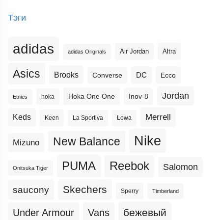
Тэги
adidas
Altra
Air Jordan
adidas Originals
Asics
Brooks
DC
Ecco
Converse
Jordan
Hoka One One
Inov-8
hoka
Etnies
Merrell
Keds
Keen
La Sportiva
Lowa
Nike
New Balance
Mizuno
PUMA
Reebok
Salomon
Onitsuka Tiger
Skechers
saucony
Sperry
Timberland
бежевый
Under Armour
Vans