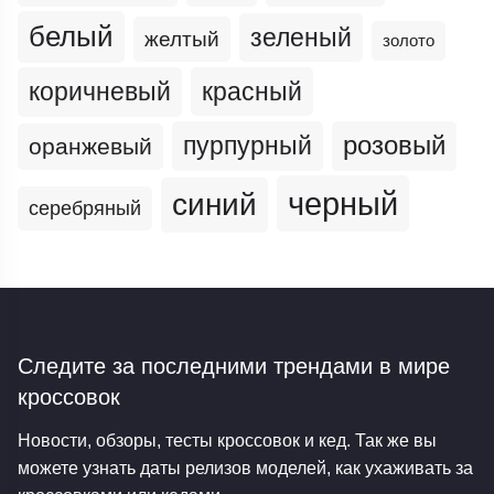
белый
зеленый
желтый
золото
коричневый
красный
пурпурный
розовый
оранжевый
черный
синий
серебряный
Следите за последними трендами
в мире
кроссовок
Новости, обзоры, тесты кроссовок и кед. Так же вы
можете узнать даты релизов моделей, как ухаживать за