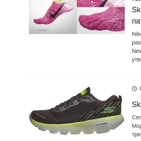
Sk
па
Nik
раз
New
утв
Sk
Сег
Мод
тре