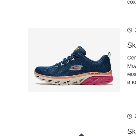
сох
Sk
Сег
Мод
мож
и в
Sk