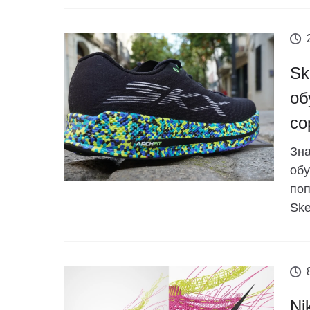
Sk
об
со
Зна
обу
поп
Ske
Ni