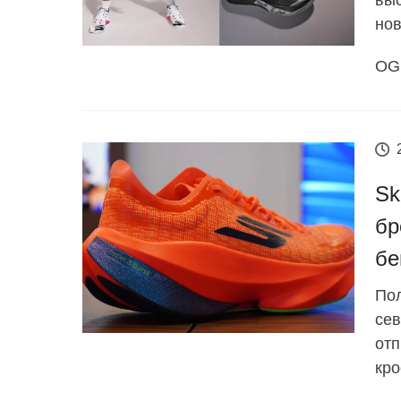
выс
нов
OG 
Sk
бр
бе
Пол
сев
отп
кро