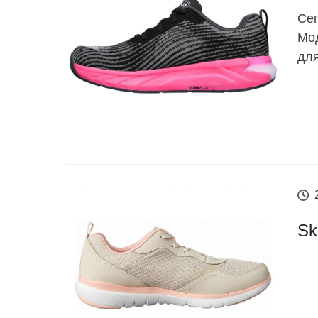
Сег
Мод
для
Sk