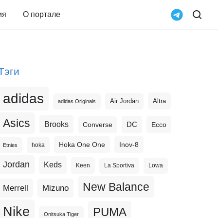
ия
О портале
Тэги
adidas
Altra
Air Jordan
adidas Originals
Asics
Brooks
DC
Ecco
Converse
Hoka One One
Inov-8
hoka
Etnies
Jordan
Keds
Keen
La Sportiva
Lowa
New Balance
Merrell
Mizuno
Nike
PUMA
Onitsuka Tiger