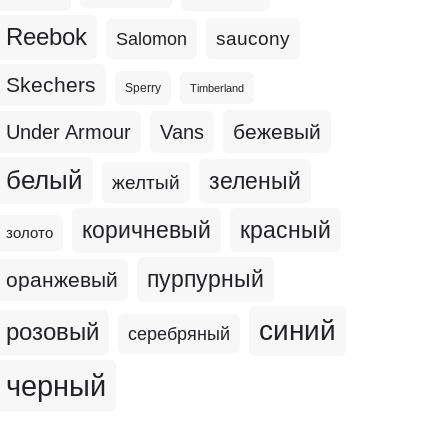
Reebok
Salomon
saucony
Skechers
Sperry
Timberland
бежевый
Under Armour
Vans
белый
зеленый
желтый
коричневый
красный
золото
пурпурный
оранжевый
синий
розовый
серебряный
черный