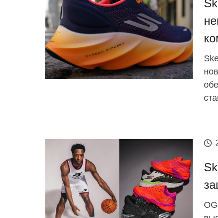
Sk
не
ко
Ske
нов
обе
ста
Sk
за
OG 