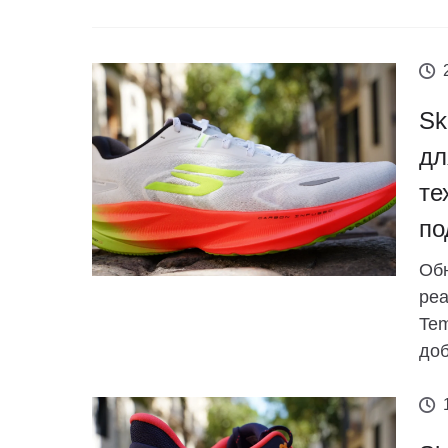
Sk
дл
те
по
Обн
реа
Tem
доб