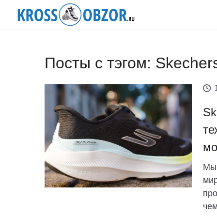
Посты с тэгом: Skecher
Sk
те
мо
Мы 
мир
про
чем