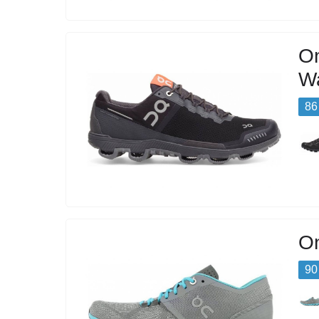
On
Wa
86
O
90