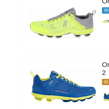
On
88
On
2
61