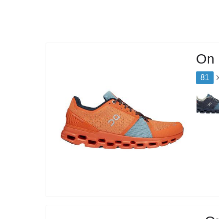
On 
81