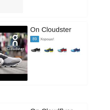
On Cloudster
89
Хорошо!