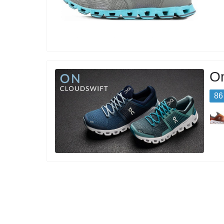
On
86