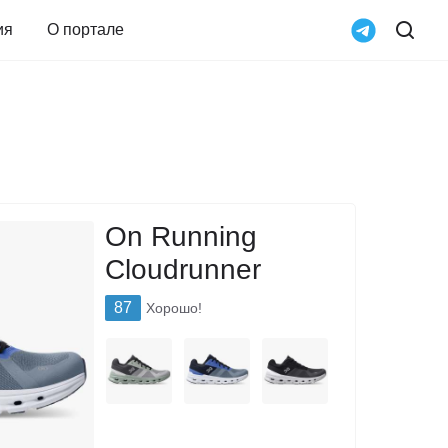
ия
О портале
On Running
Cloudrunner
87
Хорошо!