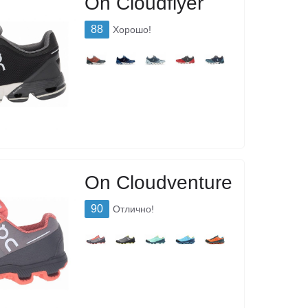
On Cloudflyer
88
Хорошо!
On Cloudventure
90
Отлично!