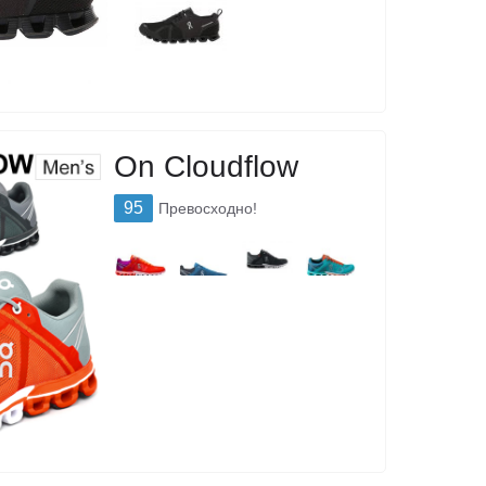
On Cloudflow
95
Превосходно!