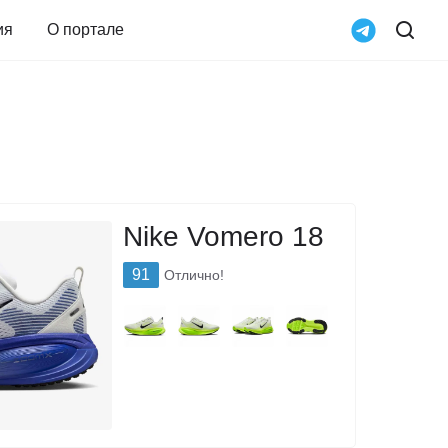
ия
О портале
Nike Vomero 18
91
Отлично!