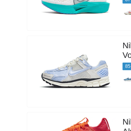
N
V
85
Ni