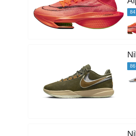
Al
84
Ni
86
Ni