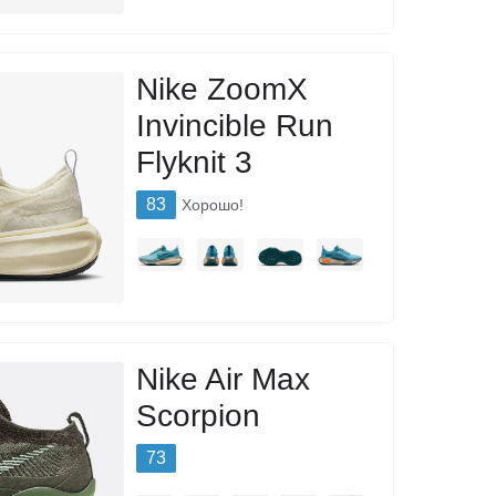
Nike ZoomX
Invincible Run
Flyknit 3
83
Хорошо!
Nike Air Max
Scorpion
73