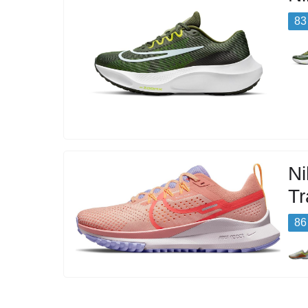
83
N
Tr
86