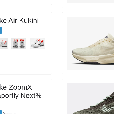
ke Air Kukini
ike ZoomX
porfly Next%
Хорошо!