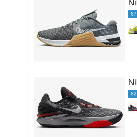
Ni
87
Ni
82