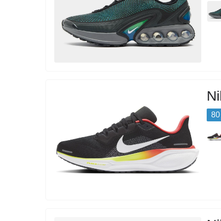
Ni
80