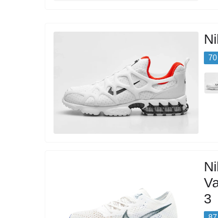
Ni
70
N
Va
3
87