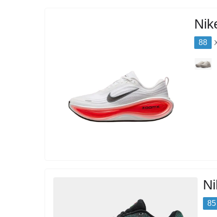
Nik
88
Ni
85