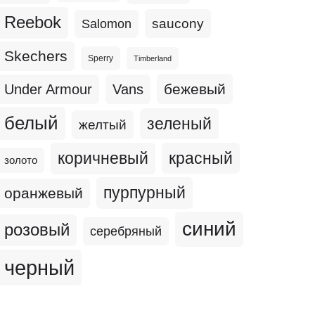
Reebok
Salomon
saucony
Skechers
Sperry
Timberland
бежевый
Under Armour
Vans
белый
зеленый
желтый
коричневый
красный
золото
пурпурный
оранжевый
синий
розовый
серебряный
черный