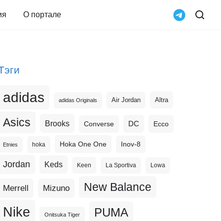
ия
О портале
Тэги
adidas
Altra
Air Jordan
adidas Originals
Asics
Brooks
DC
Ecco
Converse
Hoka One One
Inov-8
hoka
Etnies
Jordan
Keds
Keen
La Sportiva
Lowa
New Balance
Merrell
Mizuno
Nike
PUMA
Onitsuka Tiger