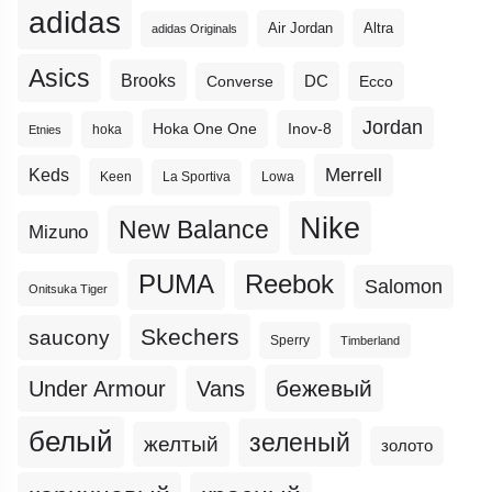
adidas
Altra
Air Jordan
adidas Originals
Asics
Brooks
DC
Ecco
Converse
Jordan
Hoka One One
Inov-8
hoka
Etnies
Merrell
Keds
Keen
La Sportiva
Lowa
Nike
New Balance
Mizuno
PUMA
Reebok
Salomon
Onitsuka Tiger
Skechers
saucony
Sperry
Timberland
бежевый
Under Armour
Vans
белый
зеленый
желтый
золото