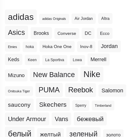
adidas
Altra
Air Jordan
adidas Originals
Asics
Brooks
DC
Ecco
Converse
Jordan
Hoka One One
Inov-8
hoka
Etnies
Merrell
Keds
Keen
La Sportiva
Lowa
Nike
New Balance
Mizuno
PUMA
Reebok
Salomon
Onitsuka Tiger
Skechers
saucony
Sperry
Timberland
бежевый
Under Armour
Vans
белый
зеленый
желтый
золото