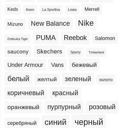
Merrell
Keds
Keen
La Sportiva
Lowa
Nike
New Balance
Mizuno
PUMA
Reebok
Salomon
Onitsuka Tiger
Skechers
saucony
Sperry
Timberland
бежевый
Under Armour
Vans
белый
зеленый
желтый
золото
коричневый
красный
пурпурный
розовый
оранжевый
черный
синий
серебряный