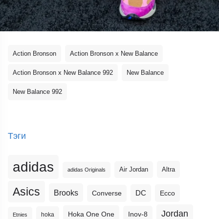
Action Bronson
Action Bronson x New Balance
Action Bronson x New Balance 992
New Balance
New Balance 992
Тэги
adidas
Altra
Air Jordan
adidas Originals
Asics
Brooks
DC
Ecco
Converse
Jordan
Hoka One One
Inov-8
hoka
Etnies