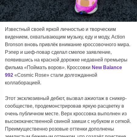
Известный своей яркой личностью и творческим
видением, охватывающим музыку, еду и моду, Action
Bronson
вновь привлёк внимание кроссовочного мира.
Рэпер и шеф-повар сделал смелое заявление,
появившись
на красной дорожке недавней премьеры
фильма
«
Поймать воров
»
. Кроссовки
New Balance
992
«Cosmic Rose» стали долгожданной
коллаборацией.
Этот эксклюзивный дебют, вызвал ажиотаж в сникер-
сообществе, продемонстрировав яркую расцветку в
очень публичном месте.
Верх кроссовка выполнен из
высококачественной свиной замши с нубуком и сеткой.
Преимущественно розовые оттенки дополнены
землистым бежевым оттенком, что создаёт поистине