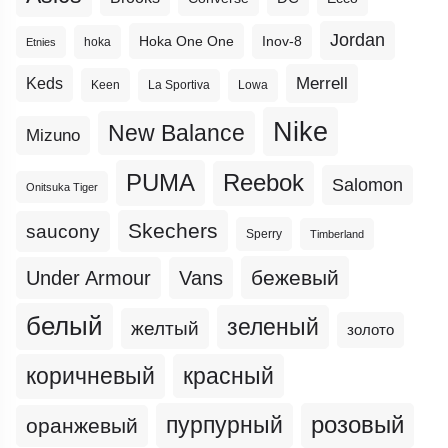
Jordan
Hoka One One
Inov-8
hoka
Etnies
Merrell
Keds
Keen
La Sportiva
Lowa
Nike
New Balance
Mizuno
PUMA
Reebok
Salomon
Onitsuka Tiger
Skechers
saucony
Sperry
Timberland
бежевый
Under Armour
Vans
белый
зеленый
желтый
золото
коричневый
красный
пурпурный
розовый
оранжевый