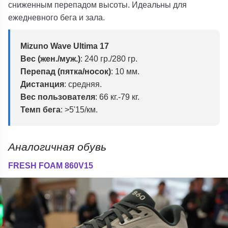
сниженным перепадом высоты. Идеальны для
ежедневного бега и зала.
Mizuno Wave Ultima 17
Вес (жен./муж.)
: 240 гр./280 гр.
Перепад (пятка/носок)
: 10 мм.
Дистанция
: средняя.
Вес пользователя
: 66 кг.-79 кг.
Темп бега
: >5'15/км.
Аналогичная обувь
FRESH FOAM 860V15