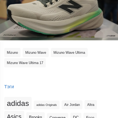
Mizuno
Mizuno Wave
Mizuno Wave Ultima
Mizuno Wave Ultima 17
Тэги
adidas
Altra
Air Jordan
adidas Originals
Asics
Brooks
DC
Ecco
Converse