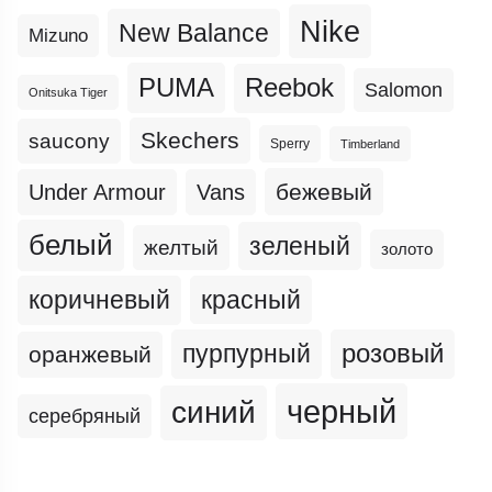
Nike
New Balance
Mizuno
PUMA
Reebok
Salomon
Onitsuka Tiger
Skechers
saucony
Sperry
Timberland
бежевый
Under Armour
Vans
белый
зеленый
желтый
золото
коричневый
красный
пурпурный
розовый
оранжевый
черный
синий
серебряный