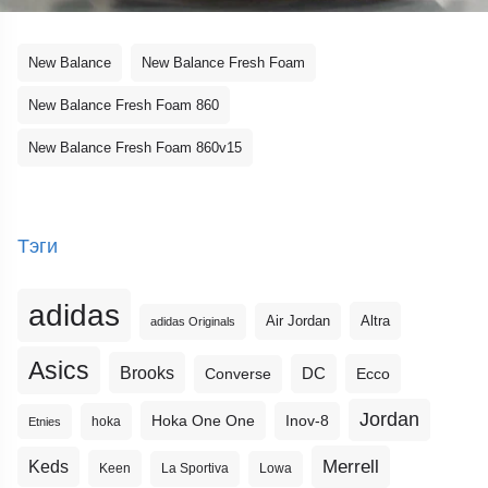
New Balance
New Balance Fresh Foam
New Balance Fresh Foam 860
New Balance Fresh Foam 860v15
Тэги
adidas
Altra
Air Jordan
adidas Originals
Asics
Brooks
DC
Ecco
Converse
Jordan
Hoka One One
Inov-8
hoka
Etnies
Merrell
Keds
Keen
La Sportiva
Lowa