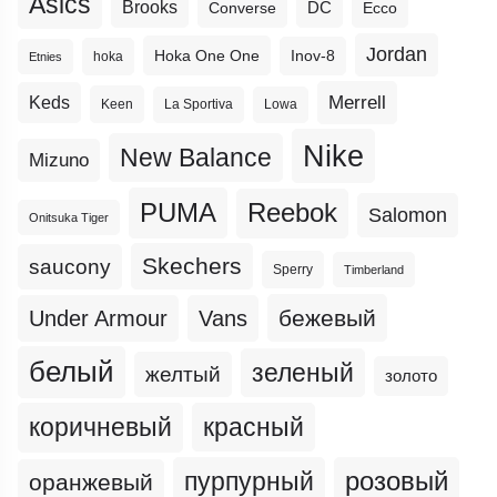
Asics
Brooks
DC
Ecco
Converse
Jordan
Hoka One One
Inov-8
hoka
Etnies
Merrell
Keds
Keen
La Sportiva
Lowa
Nike
New Balance
Mizuno
PUMA
Reebok
Salomon
Onitsuka Tiger
Skechers
saucony
Sperry
Timberland
бежевый
Under Armour
Vans
белый
зеленый
желтый
золото
коричневый
красный
пурпурный
розовый
оранжевый