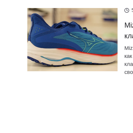
Mi
кл
Miz
как
кла
сво