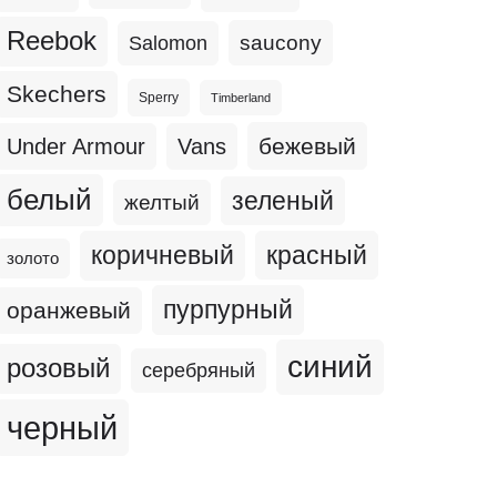
Reebok
Salomon
saucony
Skechers
Sperry
Timberland
бежевый
Under Armour
Vans
белый
зеленый
желтый
коричневый
красный
золото
пурпурный
оранжевый
синий
розовый
серебряный
черный