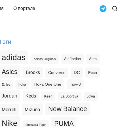
ия
О портале
Тэги
adidas
Altra
Air Jordan
adidas Originals
Asics
Brooks
DC
Ecco
Converse
Hoka One One
Inov-8
hoka
Etnies
Jordan
Keds
Keen
La Sportiva
Lowa
New Balance
Merrell
Mizuno
Nike
PUMA
Onitsuka Tiger