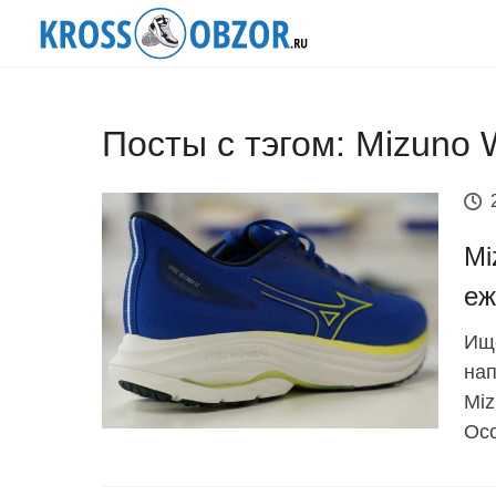
Посты с тэгом: Mizuno 
Mi
еж
Ище
нап
Miz
Осо