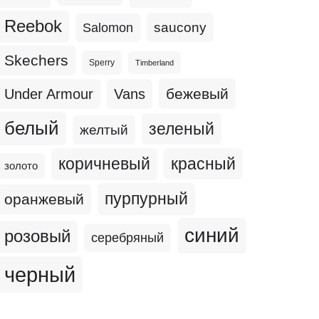
Reebok
Salomon
saucony
Skechers
Sperry
Timberland
бежевый
Under Armour
Vans
белый
зеленый
желтый
коричневый
красный
золото
пурпурный
оранжевый
синий
розовый
серебряный
черный