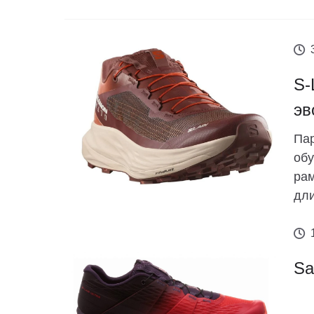
S-
эв
Пар
обу
рам
дли
Sa