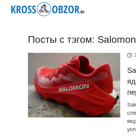
Посты с тэгом: Salomon
Sa
яд
пе
Sal
сл
мод
усп