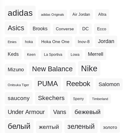
adidas
Altra
Air Jordan
adidas Originals
Asics
Brooks
DC
Ecco
Converse
Jordan
Hoka One One
Inov-8
hoka
Etnies
Merrell
Keds
Keen
La Sportiva
Lowa
Nike
New Balance
Mizuno
PUMA
Reebok
Salomon
Onitsuka Tiger
Skechers
saucony
Sperry
Timberland
бежевый
Under Armour
Vans
белый
зеленый
желтый
золото