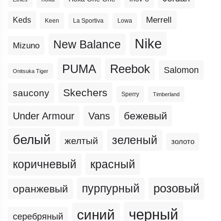
Merrell
Keds
Keen
La Sportiva
Lowa
Nike
New Balance
Mizuno
PUMA
Reebok
Salomon
Onitsuka Tiger
Skechers
saucony
Sperry
Timberland
бежевый
Under Armour
Vans
белый
зеленый
желтый
золото
коричневый
красный
пурпурный
розовый
оранжевый
черный
синий
серебряный