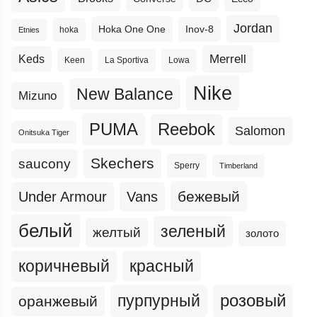
Jordan
Hoka One One
Inov-8
hoka
Etnies
Merrell
Keds
Keen
La Sportiva
Lowa
Nike
New Balance
Mizuno
PUMA
Reebok
Salomon
Onitsuka Tiger
Skechers
saucony
Sperry
Timberland
бежевый
Under Armour
Vans
белый
зеленый
желтый
золото
коричневый
красный
пурпурный
розовый
оранжевый