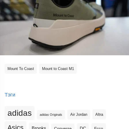
Mount To Coast
Mount to Coast M1
Тэги
adidas
Altra
Air Jordan
adidas Originals
Asics
Brooks
DC
Ecco
Converse