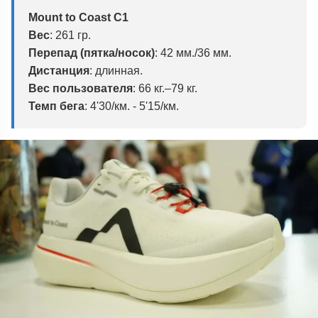
Mount to Coast C1
Вес
:
261 гр.
Перепад
(пятка/носок)
:
42 мм./36 мм.
Дистанция
: длинная.
Вес пользователя
:
66 кг.–79 кг.
Темп бега
:
4'30/км. - 5'15/км.