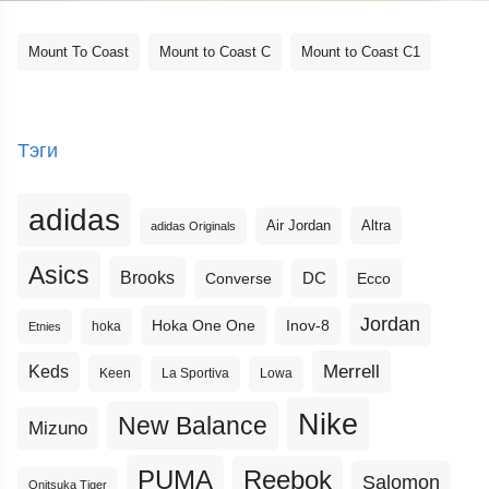
Mount To Coast
Mount to Coast C
Mount to Coast C1
Тэги
adidas
Altra
Air Jordan
adidas Originals
Asics
Brooks
DC
Ecco
Converse
Jordan
Hoka One One
Inov-8
hoka
Etnies
Merrell
Keds
Keen
La Sportiva
Lowa
Nike
New Balance
Mizuno
PUMA
Reebok
Salomon
Onitsuka Tiger