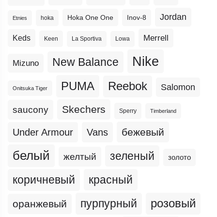
Jordan
Hoka One One
Inov-8
hoka
Etnies
Merrell
Keds
Keen
La Sportiva
Lowa
Nike
New Balance
Mizuno
PUMA
Reebok
Salomon
Onitsuka Tiger
Skechers
saucony
Sperry
Timberland
бежевый
Under Armour
Vans
белый
зеленый
желтый
золото
коричневый
красный
пурпурный
розовый
оранжевый