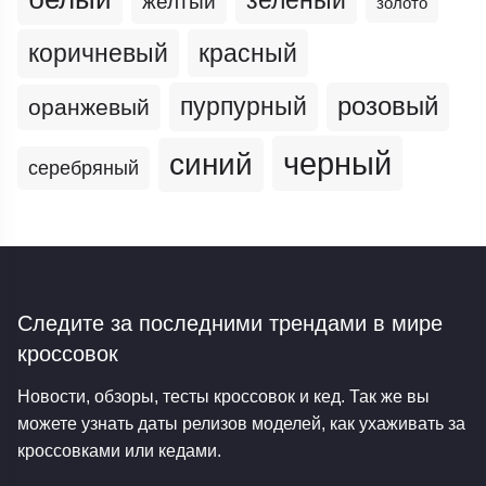
желтый
золото
коричневый
красный
пурпурный
розовый
оранжевый
черный
синий
серебряный
Следите за последними трендами
в мире
кроссовок
Новости, обзоры, тесты кроссовок и кед. Так же вы
можете узнать даты релизов моделей, как ухаживать за
кроссовками или кедами.