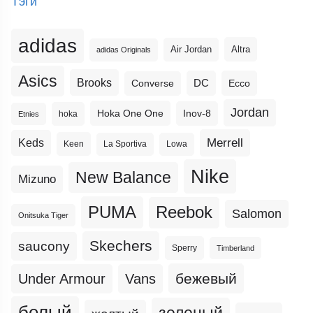
Тэги
adidas
Altra
Air Jordan
adidas Originals
Asics
Brooks
DC
Ecco
Converse
Jordan
Hoka One One
Inov-8
hoka
Etnies
Merrell
Keds
Keen
La Sportiva
Lowa
Nike
New Balance
Mizuno
PUMA
Reebok
Salomon
Onitsuka Tiger
Skechers
saucony
Sperry
Timberland
бежевый
Under Armour
Vans
белый
зеленый