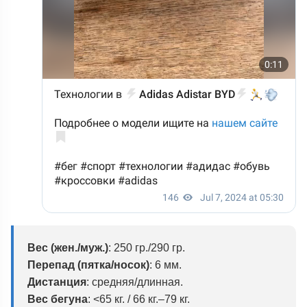
Вес (жен./муж.)
:
250 гр./290 гр.
Перепад (пятка/носок)
: 6 мм.
Дистанция
: средняя/длинная.
Вес бегуна
: <65 кг. / 66 кг.–79 кг.