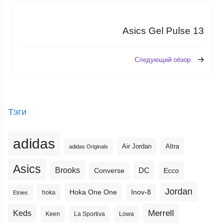
Asics Gel Pulse 13
Следующий обзор
Тэги
adidas
Altra
Air Jordan
adidas Originals
Asics
Brooks
DC
Ecco
Converse
Jordan
Hoka One One
Inov-8
hoka
Etnies
Merrell
Keds
Keen
La Sportiva
Lowa