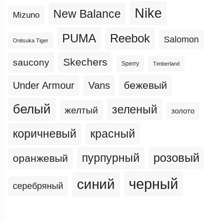
Nike
New Balance
Mizuno
PUMA
Reebok
Salomon
Onitsuka Tiger
Skechers
saucony
Sperry
Timberland
бежевый
Under Armour
Vans
белый
зеленый
желтый
золото
коричневый
красный
пурпурный
розовый
оранжевый
черный
синий
серебряный