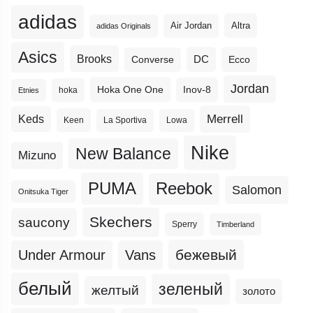
adidas
Altra
Air Jordan
adidas Originals
Asics
Brooks
DC
Ecco
Converse
Jordan
Hoka One One
Inov-8
hoka
Etnies
Merrell
Keds
Keen
La Sportiva
Lowa
Nike
New Balance
Mizuno
PUMA
Reebok
Salomon
Onitsuka Tiger
Skechers
saucony
Sperry
Timberland
бежевый
Under Armour
Vans
белый
зеленый
желтый
золото