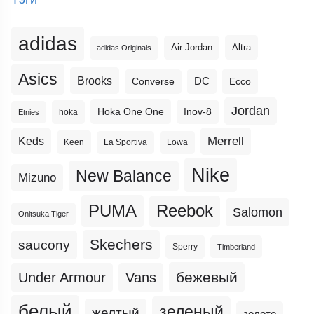
adidas
Altra
Air Jordan
adidas Originals
Asics
Brooks
DC
Ecco
Converse
Jordan
Hoka One One
Inov-8
hoka
Etnies
Merrell
Keds
Keen
La Sportiva
Lowa
Nike
New Balance
Mizuno
PUMA
Reebok
Salomon
Onitsuka Tiger
Skechers
saucony
Sperry
Timberland
бежевый
Under Armour
Vans
белый
зеленый
желтый