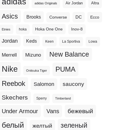
adidas
Altra
Air Jordan
adidas Originals
Asics
Brooks
DC
Ecco
Converse
Hoka One One
Inov-8
hoka
Etnies
Jordan
Keds
Keen
La Sportiva
Lowa
New Balance
Merrell
Mizuno
Nike
PUMA
Onitsuka Tiger
Reebok
Salomon
saucony
Skechers
Sperry
Timberland
бежевый
Under Armour
Vans
белый
зеленый
желтый