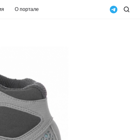
ия
О портале