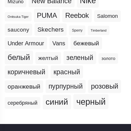
Nike
New Balance
Mizuno
PUMA
Reebok
Salomon
Onitsuka Tiger
Skechers
saucony
Sperry
Timberland
бежевый
Under Armour
Vans
белый
зеленый
желтый
золото
коричневый
красный
пурпурный
розовый
оранжевый
черный
синий
серебряный