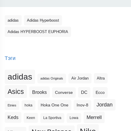
adidas
Adidas Hyperboost
Adidas HYPERBOOST EUPHORIA
Тэги
adidas
Altra
Air Jordan
adidas Originals
Asics
Brooks
DC
Ecco
Converse
Jordan
Hoka One One
Inov-8
hoka
Etnies
Merrell
Keds
Keen
La Sportiva
Lowa