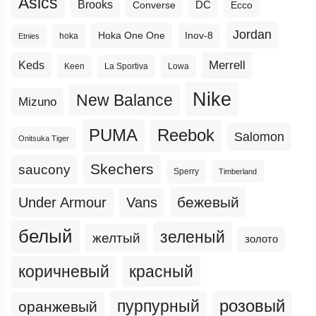
Asics
Brooks
DC
Ecco
Converse
Jordan
Hoka One One
Inov-8
hoka
Etnies
Merrell
Keds
Keen
La Sportiva
Lowa
Nike
New Balance
Mizuno
PUMA
Reebok
Salomon
Onitsuka Tiger
Skechers
saucony
Sperry
Timberland
бежевый
Under Armour
Vans
белый
зеленый
желтый
золото
коричневый
красный
пурпурный
розовый
оранжевый