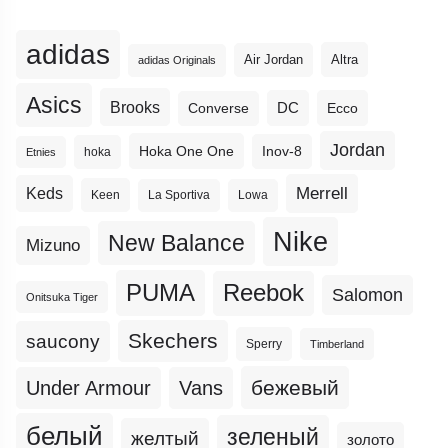
adidas
Altra
Air Jordan
adidas Originals
Asics
Brooks
DC
Ecco
Converse
Jordan
Hoka One One
Inov-8
hoka
Etnies
Merrell
Keds
Keen
La Sportiva
Lowa
Nike
New Balance
Mizuno
PUMA
Reebok
Salomon
Onitsuka Tiger
Skechers
saucony
Sperry
Timberland
бежевый
Under Armour
Vans
белый
зеленый
желтый
золото