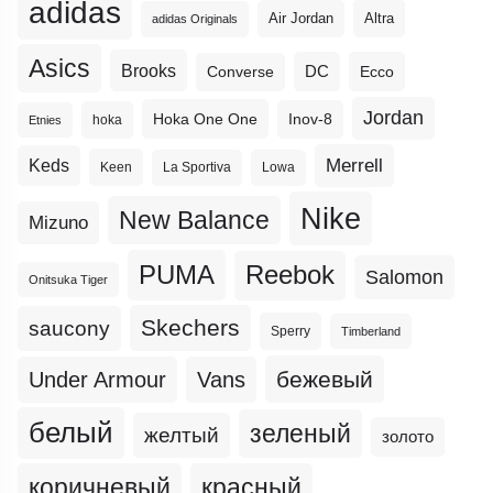
adidas
Altra
Air Jordan
adidas Originals
Asics
Brooks
DC
Ecco
Converse
Jordan
Hoka One One
Inov-8
hoka
Etnies
Merrell
Keds
Keen
La Sportiva
Lowa
Nike
New Balance
Mizuno
PUMA
Reebok
Salomon
Onitsuka Tiger
Skechers
saucony
Sperry
Timberland
бежевый
Under Armour
Vans
белый
зеленый
желтый
золото
коричневый
красный