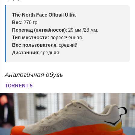
The North Face Offtrail Ultra
Вес
:
270 гр.
Перепад (пятка/носок)
:
29 мм./23 мм.
Тип местности:
пересеченная.
Вес пользователя
: средний.
Дистанция
:
средняя.
Аналогичная обувь
TORRENT 5