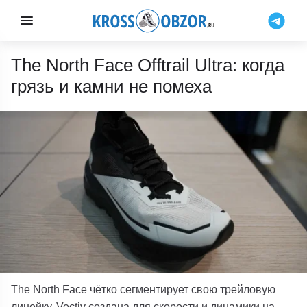
The North Face Offtrail Ultra: когда
грязь и камни не помеха
The North Face чётко сегментирует свою трейловую
линейку. Vectiv создана для скорости и динамики на