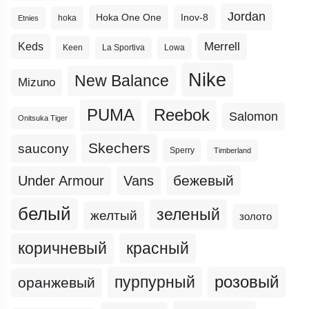
Jordan
Hoka One One
Inov-8
hoka
Etnies
Merrell
Keds
Keen
La Sportiva
Lowa
Nike
New Balance
Mizuno
PUMA
Reebok
Salomon
Onitsuka Tiger
Skechers
saucony
Sperry
Timberland
бежевый
Under Armour
Vans
белый
зеленый
желтый
золото
коричневый
красный
пурпурный
розовый
оранжевый