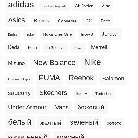
adidas
Altra
Air Jordan
adidas Originals
Asics
Brooks
DC
Ecco
Converse
Jordan
Hoka One One
Inov-8
hoka
Etnies
Merrell
Keds
Keen
La Sportiva
Lowa
Nike
New Balance
Mizuno
PUMA
Reebok
Salomon
Onitsuka Tiger
Skechers
saucony
Sperry
Timberland
бежевый
Under Armour
Vans
белый
зеленый
желтый
золото
коричневый
красный