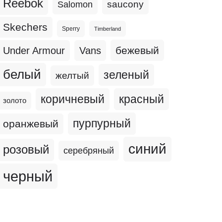
Reebok
Salomon
saucony
Skechers
Sperry
Timberland
бежевый
Under Armour
Vans
белый
зеленый
желтый
коричневый
красный
золото
пурпурный
оранжевый
синий
розовый
серебряный
черный