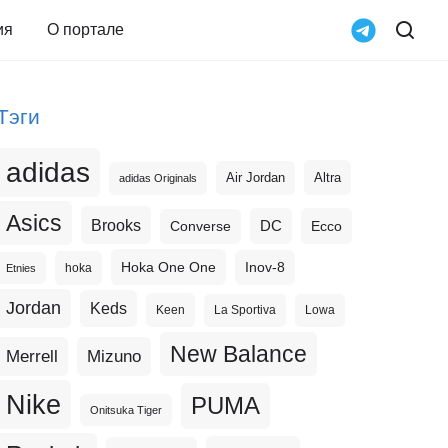
ия
О портале
Тэги
adidas
Altra
Air Jordan
adidas Originals
Asics
Brooks
DC
Ecco
Converse
Hoka One One
Inov-8
hoka
Etnies
Jordan
Keds
Keen
La Sportiva
Lowa
New Balance
Merrell
Mizuno
Nike
PUMA
Onitsuka Tiger