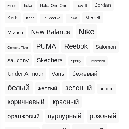
Jordan
Hoka One One
Inov-8
hoka
Etnies
Merrell
Keds
Keen
La Sportiva
Lowa
Nike
New Balance
Mizuno
PUMA
Reebok
Salomon
Onitsuka Tiger
Skechers
saucony
Sperry
Timberland
бежевый
Under Armour
Vans
белый
зеленый
желтый
золото
коричневый
красный
пурпурный
розовый
оранжевый