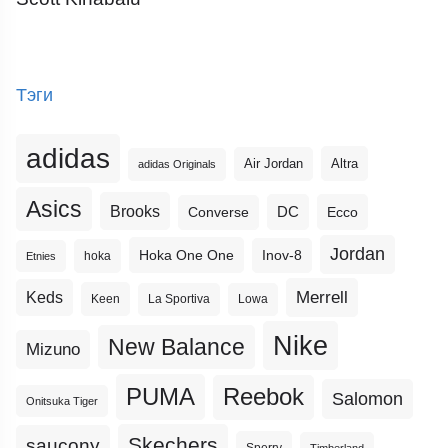
Тэги
adidas
Altra
Air Jordan
adidas Originals
Asics
Brooks
DC
Ecco
Converse
Jordan
Hoka One One
Inov-8
hoka
Etnies
Merrell
Keds
Keen
La Sportiva
Lowa
Nike
New Balance
Mizuno
PUMA
Reebok
Salomon
Onitsuka Tiger
Skechers
saucony