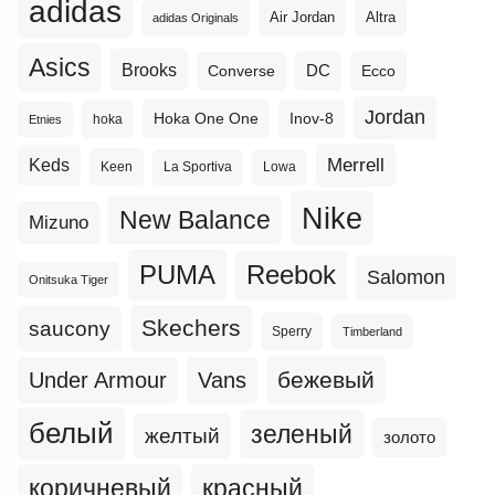
adidas
Altra
Air Jordan
adidas Originals
Asics
Brooks
DC
Ecco
Converse
Jordan
Hoka One One
Inov-8
hoka
Etnies
Merrell
Keds
Keen
La Sportiva
Lowa
Nike
New Balance
Mizuno
PUMA
Reebok
Salomon
Onitsuka Tiger
Skechers
saucony
Sperry
Timberland
бежевый
Under Armour
Vans
белый
зеленый
желтый
золото
коричневый
красный