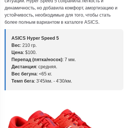
ситуаций.
Hyper Speed ​​​​5
сохранила лёгкость и
динамичность, но добавила комфорт, амортизацию и
устойчивость, необходимые для того, чтобы стать
более полным вариантом в каталоге
ASICS
.
ASICS Hyper Speed 5
Вес
:
210 гр.
Цена
:
$100.
Перепад (пятка/носок)
: 7 мм.
Дистанция
: средняя.
Вес бегуна
:
<65 кг.
Темп бега
:
3'45/км. - 4'30/км.