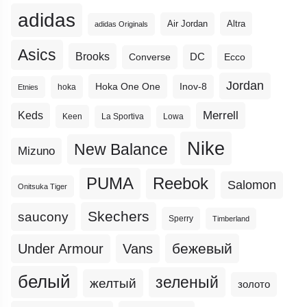
adidas
Altra
Air Jordan
adidas Originals
Asics
Brooks
DC
Ecco
Converse
Jordan
Hoka One One
Inov-8
hoka
Etnies
Merrell
Keds
Keen
La Sportiva
Lowa
Nike
New Balance
Mizuno
PUMA
Reebok
Salomon
Onitsuka Tiger
Skechers
saucony
Sperry
Timberland
бежевый
Under Armour
Vans
белый
зеленый
желтый
золото