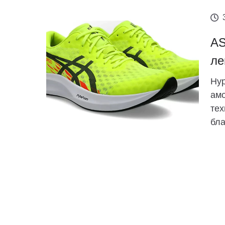
AS
ле
Hyp
амо
тех
бла