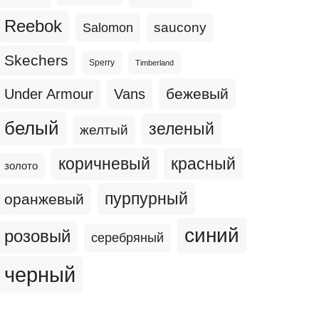
Reebok
Salomon
saucony
Skechers
Sperry
Timberland
бежевый
Under Armour
Vans
белый
зеленый
желтый
коричневый
красный
золото
пурпурный
оранжевый
синий
розовый
серебряный
черный