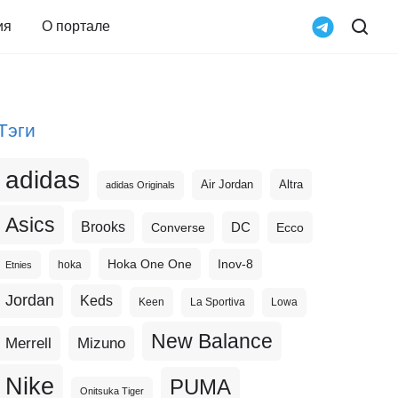
ия
О портале
Тэги
adidas
Altra
Air Jordan
adidas Originals
Asics
Brooks
DC
Ecco
Converse
Hoka One One
Inov-8
hoka
Etnies
Jordan
Keds
Keen
La Sportiva
Lowa
New Balance
Merrell
Mizuno
Nike
PUMA
Onitsuka Tiger