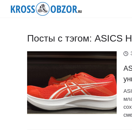
Посты с тэгом: ASICS 
AS
ун
ASI
мла
сох
сме