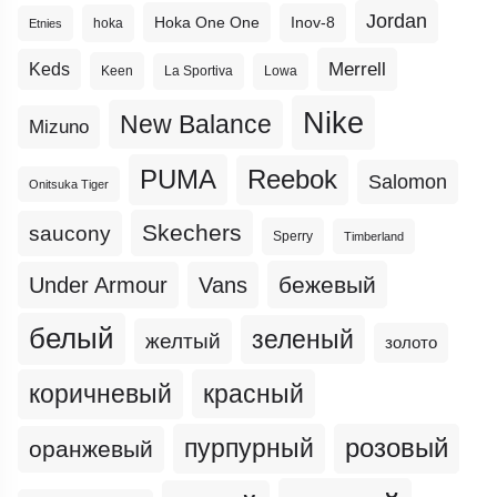
Jordan
Hoka One One
Inov-8
hoka
Etnies
Merrell
Keds
Keen
La Sportiva
Lowa
Nike
New Balance
Mizuno
PUMA
Reebok
Salomon
Onitsuka Tiger
Skechers
saucony
Sperry
Timberland
бежевый
Under Armour
Vans
белый
зеленый
желтый
золото
коричневый
красный
пурпурный
розовый
оранжевый