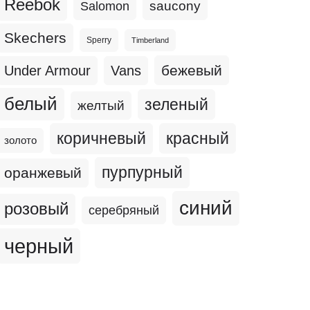
Reebok
Salomon
saucony
Skechers
Sperry
Timberland
бежевый
Under Armour
Vans
белый
зеленый
желтый
коричневый
красный
золото
пурпурный
оранжевый
синий
розовый
серебряный
черный