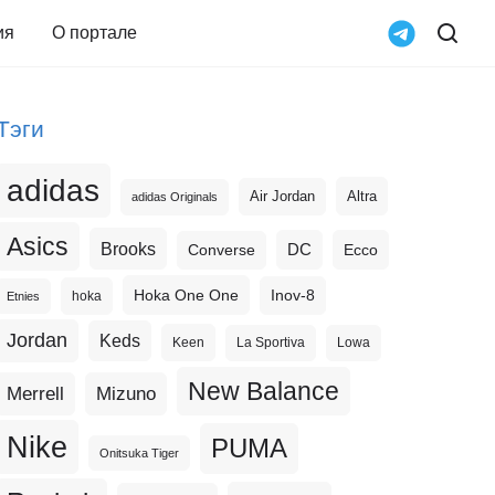
ия
О портале
Тэги
adidas
Altra
Air Jordan
adidas Originals
Asics
Brooks
DC
Ecco
Converse
Hoka One One
Inov-8
hoka
Etnies
Jordan
Keds
Keen
La Sportiva
Lowa
New Balance
Merrell
Mizuno
Nike
PUMA
Onitsuka Tiger