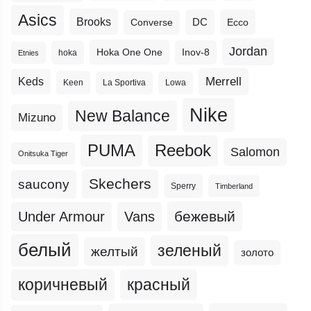
Asics
Brooks
DC
Ecco
Converse
Jordan
Hoka One One
Inov-8
hoka
Etnies
Merrell
Keds
Keen
La Sportiva
Lowa
Nike
New Balance
Mizuno
PUMA
Reebok
Salomon
Onitsuka Tiger
Skechers
saucony
Sperry
Timberland
бежевый
Under Armour
Vans
белый
зеленый
желтый
золото
коричневый
красный