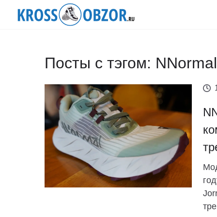
Посты с тэгом: NNormal
NN
ко
тр
Мод
год
Jor
тре