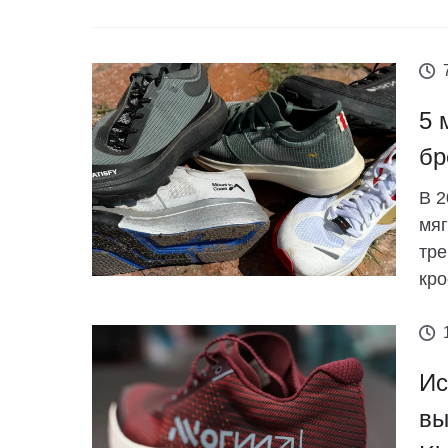
5 
бр
В 2
мяг
тре
кро
Ис
вы