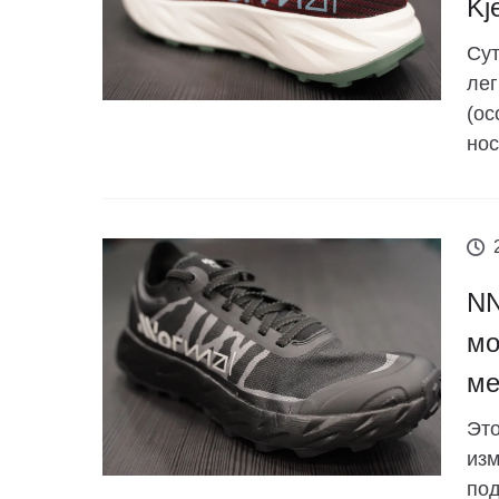
Kj
Сут
лег
(ос
нос
NN
мо
ме
Это
изм
по