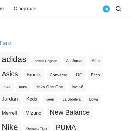
ия
О портале
Тэги
adidas
Altra
Air Jordan
adidas Originals
Asics
Brooks
DC
Ecco
Converse
Hoka One One
Inov-8
hoka
Etnies
Jordan
Keds
Keen
La Sportiva
Lowa
New Balance
Merrell
Mizuno
Nike
PUMA
Onitsuka Tiger