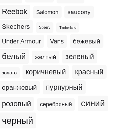
Reebok
Salomon
saucony
Skechers
Sperry
Timberland
бежевый
Under Armour
Vans
белый
зеленый
желтый
коричневый
красный
золото
пурпурный
оранжевый
синий
розовый
серебряный
черный