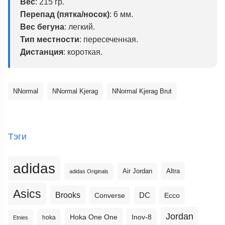
Вес
: 215 гр.
Перепад (пятка/носок)
: 6 мм.
Вес бегуна
: легкий.
Тип местности
: пересеченная.
Дистанция
: короткая.
NNormal
NNormal Kjerag
NNormal Kjerag Brut
Тэги
adidas
Altra
Air Jordan
adidas Originals
Asics
Brooks
DC
Ecco
Converse
Jordan
Hoka One One
Inov-8
hoka
Etnies