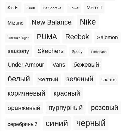
Merrell
Keds
Keen
La Sportiva
Lowa
Nike
New Balance
Mizuno
PUMA
Reebok
Salomon
Onitsuka Tiger
Skechers
saucony
Sperry
Timberland
бежевый
Under Armour
Vans
белый
зеленый
желтый
золото
коричневый
красный
пурпурный
розовый
оранжевый
черный
синий
серебряный