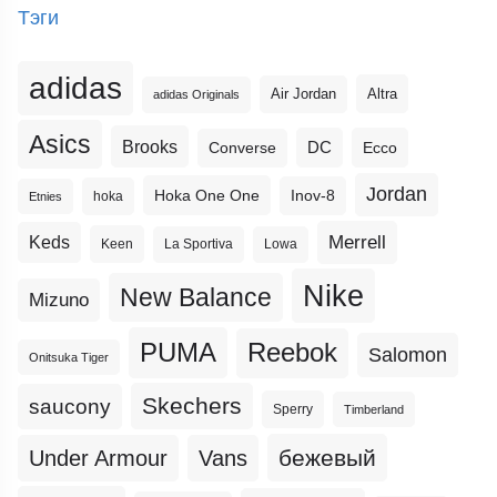
Тэги
adidas
Altra
Air Jordan
adidas Originals
Asics
Brooks
DC
Ecco
Converse
Jordan
Hoka One One
Inov-8
hoka
Etnies
Merrell
Keds
Keen
La Sportiva
Lowa
Nike
New Balance
Mizuno
PUMA
Reebok
Salomon
Onitsuka Tiger
Skechers
saucony
Sperry
Timberland
бежевый
Under Armour
Vans