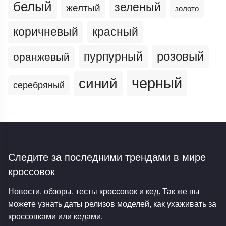
белый
зеленый
желтый
золото
коричневый
красный
пурпурный
розовый
оранжевый
черный
синий
серебряный
Следите за последними трендами
в мире
кроссовок
Новости, обзоры, тесты кроссовок и кед. Так же вы
можете узнать даты релизов моделей, как ухаживать за
кроссовками или кедами.