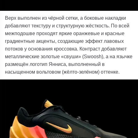
Верх выполнен из чёрной сетки, а боковые накладки
добавляют текстуру и структурную жёсткость. По всей
межподошве проходят яркие оранжевые и красные
градиентные акценты, создающие эффект лавовых
потоков у основания кроссовка. Контраст добавляют
металлические золотые «свуши» (Swoosh), а на язычке
размещён логотип Янниса, выполненный в
насыщенном вольтовом (жёлто-зелёном) оттенке.