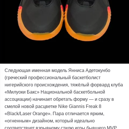
Следующая именная модель Янниса Адетокунбо
(греческий профессиональный баскетболист
нигерийского происхождения, тяжёлый форвард клуба
«Милуоки Бакс» Национальной баскетбольной
ассоциации) начинает обретать форму — и сразу в
смелой новой расцветке Nike Giannis Freak 8
«Black/Laser Orange». Пара отличается ярким,
«огненным» дизайном, который идеально
соответствует взрывному стилю игры бывшего MVP.