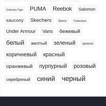
PUMA
Reebok
Salomon
Onitsuka Tiger
Skechers
saucony
Sperry
Timberland
бежевый
Under Armour
Vans
белый
зеленый
желтый
золото
коричневый
красный
пурпурный
розовый
оранжевый
черный
синий
серебряный