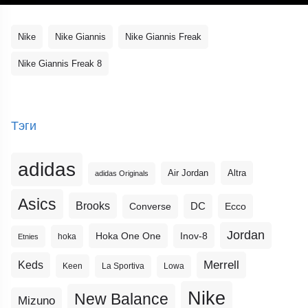
Nike
Nike Giannis
Nike Giannis Freak
Nike Giannis Freak 8
Тэги
adidas
Altra
Air Jordan
adidas Originals
Asics
Brooks
DC
Ecco
Converse
Jordan
Hoka One One
Inov-8
hoka
Etnies
Merrell
Keds
Keen
La Sportiva
Lowa
Nike
New Balance
Mizuno