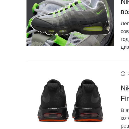
Ni
во
Лег
сов
год
диз
Ni
Fi
В э
кот
ре