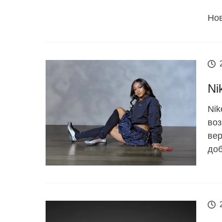
Нов
Ni
Nik
воз
вер
доб