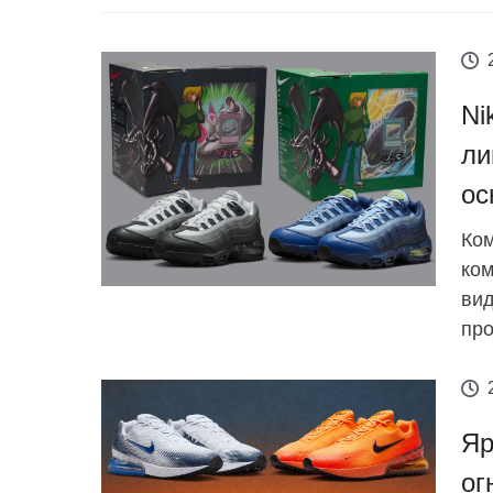
Ni
ли
ос
Ком
ком
вид
про
Яр
ог