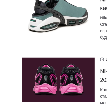
ка
Nik
Cra
взр
буд
Ni
20
Кро
ста
мес