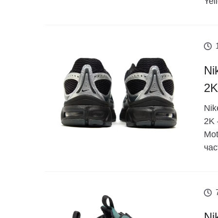
Yell
Ni
2K
Nik
2K 
Mot
час
Ni