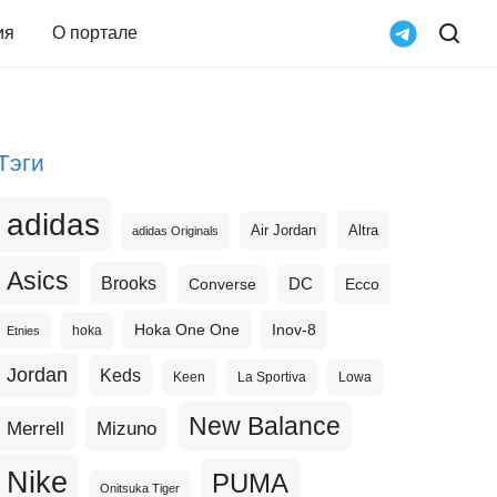
ия
О портале
Тэги
adidas
Altra
Air Jordan
adidas Originals
Asics
Brooks
DC
Ecco
Converse
Hoka One One
Inov-8
hoka
Etnies
Jordan
Keds
Keen
La Sportiva
Lowa
New Balance
Merrell
Mizuno
Nike
PUMA
Onitsuka Tiger