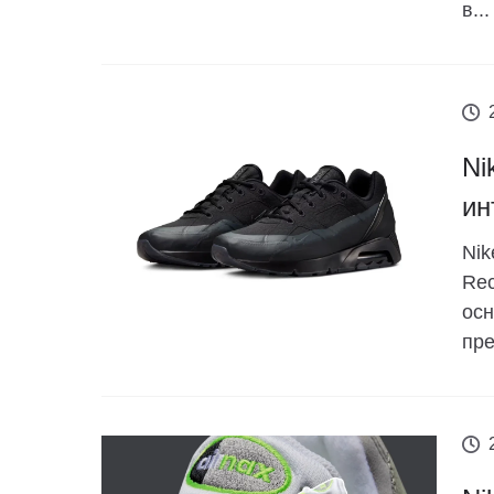
в...
Ni
ин
Nik
Rec
осн
пре