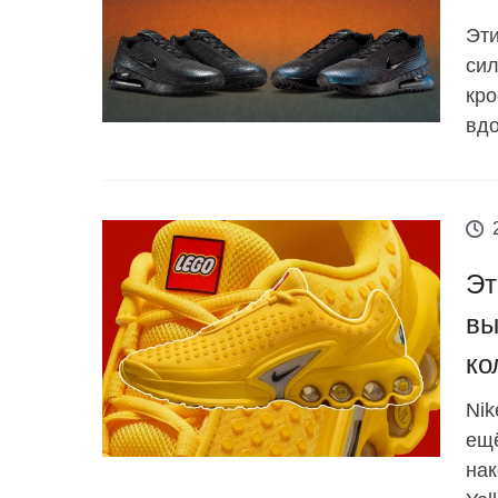
Эти
сил
кро
вдо
Эт
вы
ко
Nik
ещё
нак