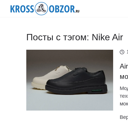
Посты с тэгом: Nike Air
Ai
мо
Мод
тех
мок
Вер