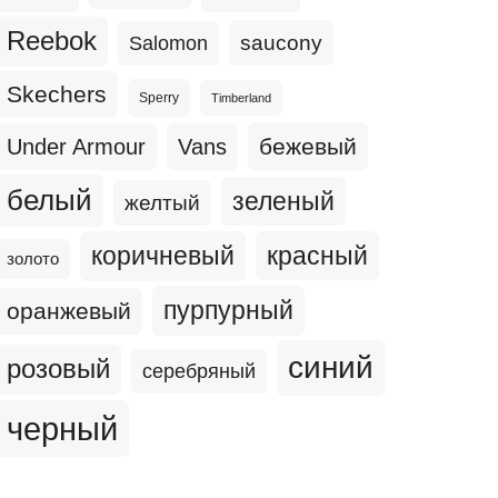
Reebok
Salomon
saucony
Skechers
Sperry
Timberland
бежевый
Under Armour
Vans
белый
зеленый
желтый
коричневый
красный
золото
пурпурный
оранжевый
синий
розовый
серебряный
черный