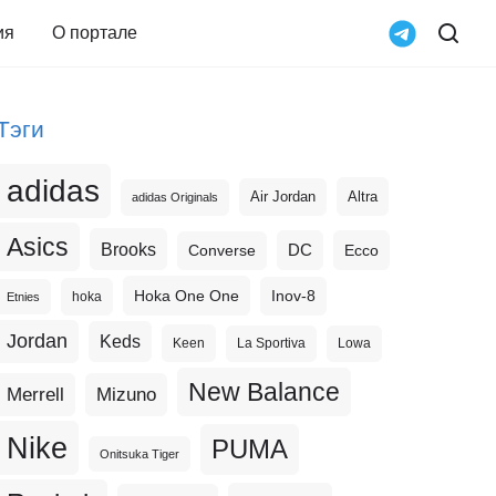
ия
О портале
Тэги
adidas
Altra
Air Jordan
adidas Originals
Asics
Brooks
DC
Ecco
Converse
Hoka One One
Inov-8
hoka
Etnies
Jordan
Keds
Keen
La Sportiva
Lowa
New Balance
Merrell
Mizuno
Nike
PUMA
Onitsuka Tiger