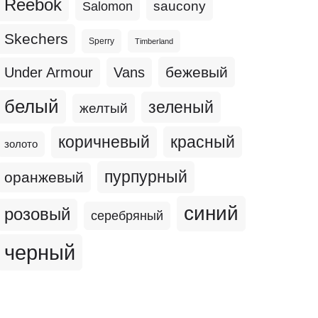
Reebok
Salomon
saucony
Skechers
Sperry
Timberland
бежевый
Under Armour
Vans
белый
зеленый
желтый
коричневый
красный
золото
пурпурный
оранжевый
синий
розовый
серебряный
черный