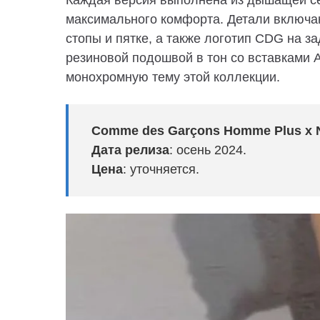
Каждая версия выполнена из дышащей сет
максимального комфорта. Детали включаю
стопы и пятке, а также логотип CDG на з
резиновой подошвой в тон со вставками 
монохромную тему этой коллекции.
Comme des Garçons Homme Plus x Ni
Дата релиза
: осень 2024.
Цена
: уточняется.