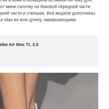
ки и кожи и оснащена вставкой Air Max для
т мини-галочку на боковой передней части
адней части и стельках. Все модели дополнены
Air Max во всю длину, завершающими
ke Air Max TL 2.5