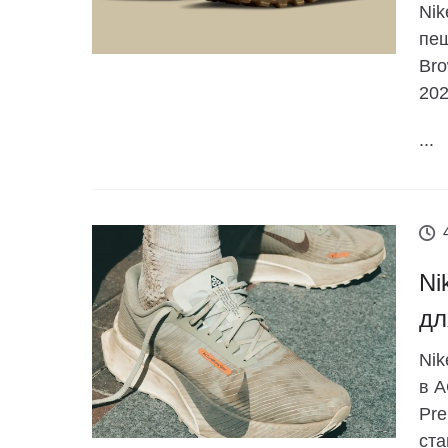
Nik
пеш
Bro
202
...
Ni
дл
Nik
в A
Pre
ста