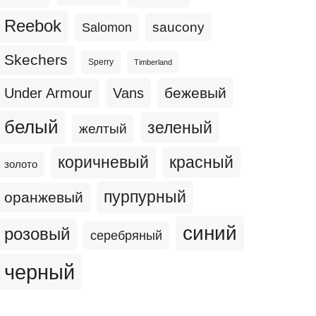
Reebok
Salomon
saucony
Skechers
Sperry
Timberland
бежевый
Under Armour
Vans
белый
зеленый
желтый
коричневый
красный
золото
пурпурный
оранжевый
синий
розовый
серебряный
черный