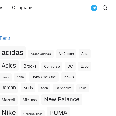
ия
О портале
Тэги
adidas
Altra
Air Jordan
adidas Originals
Asics
Brooks
DC
Ecco
Converse
Hoka One One
Inov-8
hoka
Etnies
Jordan
Keds
Keen
La Sportiva
Lowa
New Balance
Merrell
Mizuno
Nike
PUMA
Onitsuka Tiger