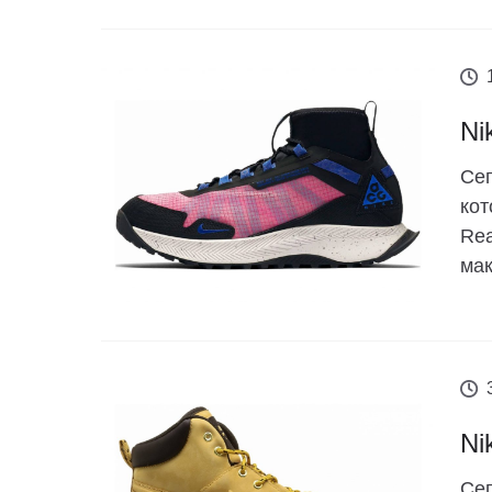
Ni
Сег
кот
Rea
мак
Ni
Сег