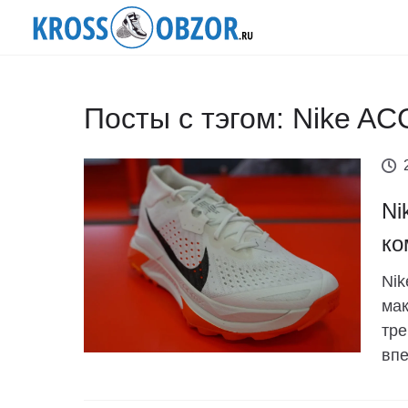
Посты с тэгом: Nike AC
Ni
ко
Nik
мак
тре
впе