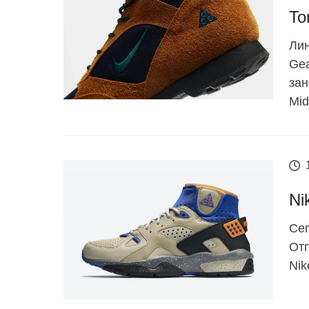
To
Лин
Gea
зан
Mid
Ni
Сег
Отп
Nik