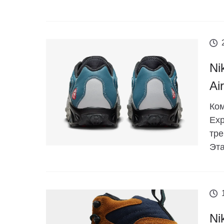
Ni
Ai
Ком
Exp
тре
Эта
Ni