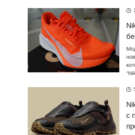
Ni
бе
Мод
нов
кот
“Nik
Ni
с 
пр