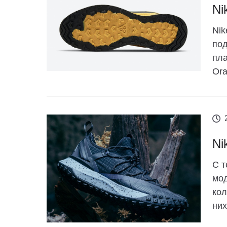
Ni
Nik
под
пла
Ora
Ni
С т
мод
кол
них