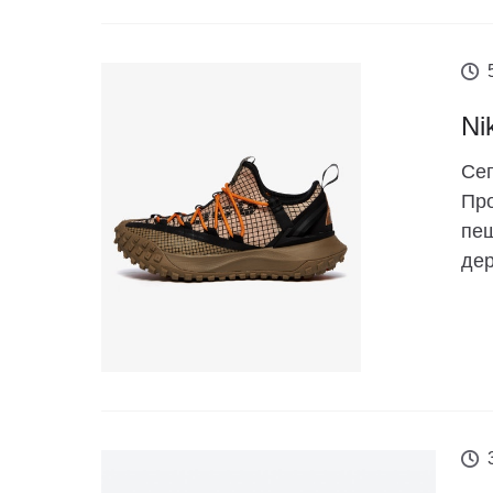
Ni
Сег
Про
пеш
дер