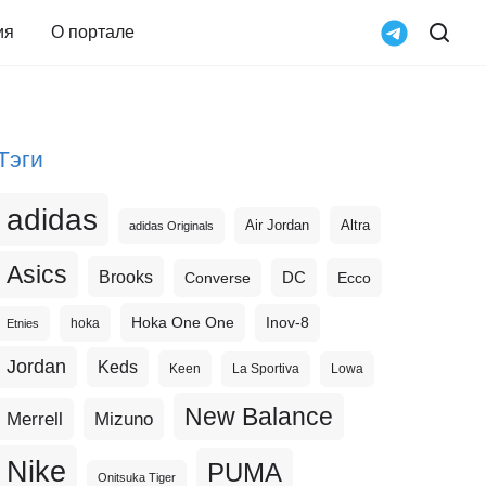
ия
О портале
Тэги
adidas
Altra
Air Jordan
adidas Originals
Asics
Brooks
DC
Ecco
Converse
Hoka One One
Inov-8
hoka
Etnies
Jordan
Keds
Keen
La Sportiva
Lowa
New Balance
Merrell
Mizuno
Nike
PUMA
Onitsuka Tiger