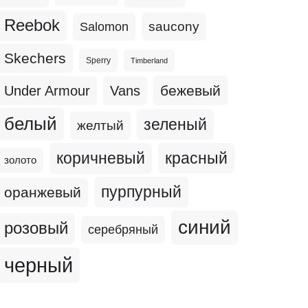
Reebok
Salomon
saucony
Skechers
Sperry
Timberland
бежевый
Under Armour
Vans
белый
зеленый
желтый
коричневый
красный
золото
пурпурный
оранжевый
синий
розовый
серебряный
черный