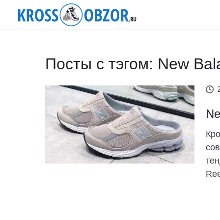
Посты с тэгом: New Ba
Ne
Кро
сов
тен
Ree