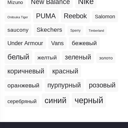
Nike
New Balance
Mizuno
PUMA
Reebok
Salomon
Onitsuka Tiger
Skechers
saucony
Sperry
Timberland
бежевый
Under Armour
Vans
белый
зеленый
желтый
золото
коричневый
красный
пурпурный
розовый
оранжевый
черный
синий
серебряный