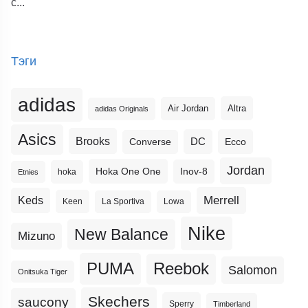
с...
Тэги
adidas
Altra
Air Jordan
adidas Originals
Asics
Brooks
DC
Ecco
Converse
Jordan
Hoka One One
Inov-8
hoka
Etnies
Merrell
Keds
Keen
La Sportiva
Lowa
Nike
New Balance
Mizuno
PUMA
Reebok
Salomon
Onitsuka Tiger
Skechers
saucony
Sperry
Timberland